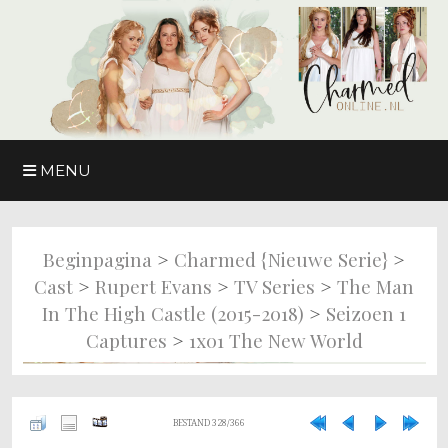
MENU
>
>
Beginpagina
Charmed {nieuwe Serie}
>
>
>
Cast
Rupert Evans
TV Series
The Man
>
In The High Castle (2015-2018)
Seizoen 1
>
Captures
1x01 The New World
BESTAND 328/366