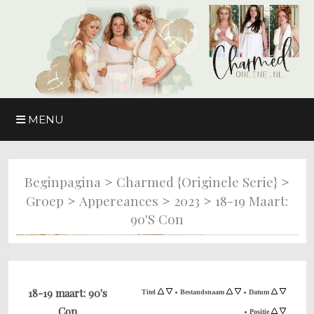
MENU
>
>
Beginpagina
Charmed {originele Serie}
>
>
>
Groep
Appereances
2023
18-19 Maart:
90's Con
•
•
18-19 maart: 90's
Titel
Bestandsnaam
Datum
Con
•
Positie