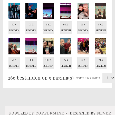
90 X
93 X
94 X
95 X
93 X
87 X
BEKEKEN
BEKEKEN
BEKEKEN
BEKEKEN
BEKEKEN
BEKEKEN
73 X
88 X
103 X
75 X
80 X
73 X
BEKEKEN
BEKEKEN
BEKEKEN
BEKEKEN
BEKEKEN
BEKEKEN
266 bestanden op 9 pagina(s)
SPRING NAAR PAGINA
POWERED BY
COPPERMINE
DESIGNED BY
NEVER