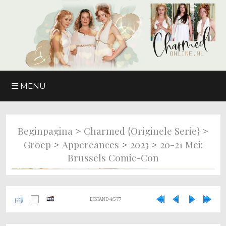
MENU
>
>
Beginpagina
Charmed {originele Serie}
>
>
>
Groep
Appereances
2023
20-21 Mei:
Brussels Comic-Con
BESTAND 4/577