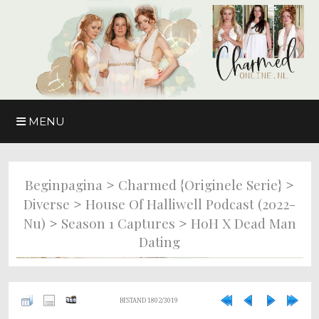
MENU
>
>
Beginpagina
Charmed {originele Serie}
>
Diverse
House Of Halliwell Podcast (2022-
>
>
Nu)
Season 1 Captures
HoH X Dead Man
Dating
BESTAND 1802/3019