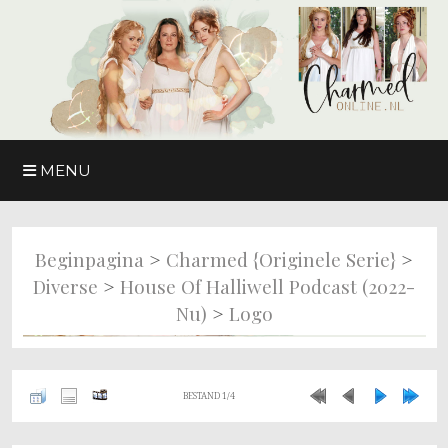
MENU
>
>
Beginpagina
Charmed {originele Serie}
>
Diverse
House Of Halliwell Podcast (2022-
>
Nu)
Logo
BESTAND 1/4