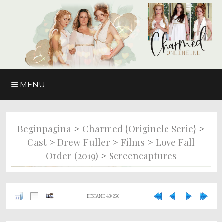
MENU
>
>
Beginpagina
Charmed {originele Serie}
>
>
>
Cast
Drew Fuller
Films
Love Fall
>
Order (2019)
Screencaptures
BESTAND 43/256